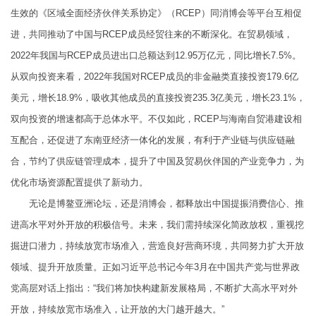
生效的《区域全面经济伙伴关系协定》（RCEP）同消博会等平台互相促
进，共同推动了中国与RCEP成员经贸往来的不断深化。在贸易领域，
2022年我国与RCEP成员进出口总额达到12.95万亿元，同比增长7.5%。
从双向投资来看，2022年我国对RCEP成员的非金融类直接投资179.6亿
美元，增长18.9%，吸收其他成员的直接投资235.3亿美元，增长23.1%，
双向投资的增速都高于总体水平。不仅如此，RCEP与海南自贸港建设相
互配合，还促进了东南亚经济一体化的发展，有利于产业链与供应链融
合，节约了供应链管理成本，提升了中国及贸易伙伴国的产业竞争力，为
优化市场资源配置提供了新动力。
无论是博鳌亚洲论坛，还是消博会，都释放出中国提振消费信心、推
进高水平对外开放的积极信号。未来，我们需持续深化简政放权，重视挖
掘进口潜力，持续放宽市场准入，营造良好营商环境，共同努力扩大开放
领域、提升开放质量。正如习近平总书记今年3月在中国共产党与世界政
党高层对话上指出：“我们将加快构建新发展格局，不断扩大高水平对外
开放，持续放宽市场准入，让开放的大门越开越大。”