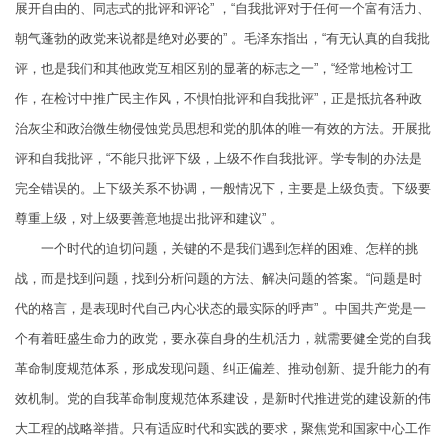
展开自由的、同志式的批评和评论” ，“自我批评对于任何一个富有活力、
朝气蓬勃的政党来说都是绝对必要的” 。毛泽东指出，“有无认真的自我批
评，也是我们和其他政党互相区别的显著的标志之一”，“经常地检讨工
作，在检讨中推广民主作风，不惧怕批评和自我批评”，正是抵抗各种政
治灰尘和政治微生物侵蚀党员思想和党的肌体的唯一有效的方法。开展批
评和自我批评，“不能只批评下级，上级不作自我批评。学专制的办法是
完全错误的。上下级关系不协调，一般情况下，主要是上级负责。下级要
尊重上级，对上级要善意地提出批评和建议” 。
一个时代的迫切问题，关键的不是我们遇到怎样的困难、怎样的挑
战，而是找到问题，找到分析问题的方法、解决问题的答案。“问题是时
代的格言，是表现时代自己内心状态的最实际的呼声” 。中国共产党是一
个有着旺盛生命力的政党，要永葆自身的生机活力，就需要健全党的自我
革命制度规范体系，形成发现问题、纠正偏差、推动创新、提升能力的有
效机制。党的自我革命制度规范体系建设，是新时代推进党的建设新的伟
大工程的战略举措。只有适应时代和实践的要求，聚焦党和国家中心工作