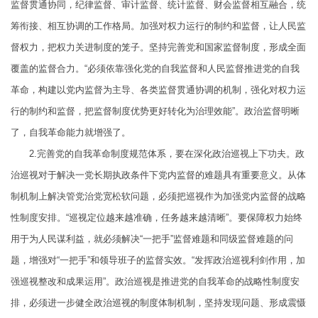
监督贯通协同，纪律监督、审计监督、统计监督、财会监督相互融合，统
筹衔接、相互协调的工作格局。加强对权力运行的制约和监督，让人民监
督权力，把权力关进制度的笼子。坚持完善党和国家监督制度，形成全面
覆盖的监督合力。“必须依靠强化党的自我监督和人民监督推进党的自我
革命，构建以党内监督为主导、各类监督贯通协调的机制，强化对权力运
行的制约和监督，把监督制度优势更好转化为治理效能”。政治监督明晰
了，自我革命能力就增强了。
2.完善党的自我革命制度规范体系，要在深化政治巡视上下功夫。政
治巡视对于解决一党长期执政条件下党内监督的难题具有重要意义。从体
制机制上解决管党治党宽松软问题，必须把巡视作为加强党内监督的战略
性制度安排。“巡视定位越来越准确，任务越来越清晰”。要保障权力始终
用于为人民谋利益，就必须解决“一把手”监督难题和同级监督难题的问
题，增强对“一把手”和领导班子的监督实效。“发挥政治巡视利剑作用，加
强巡视整改和成果运用”。政治巡视是推进党的自我革命的战略性制度安
排，必须进一步健全政治巡视的制度体制机制，坚持发现问题、形成震慑