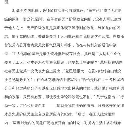
围。
3. 健全党的肌体，必须坚持批评和自我批评。“民主已经成了无产阶
级的原则，群众的原则”。在革命的无产阶级政党内部，没有人可以凌驾
于他人之上，无产阶级政党是真正体现平等原则的政党。维护党内的团
结、健全党的肌体，关键是要善于运用批评和自我批评这个武器。恩格斯
曾说党内公开发表意见比暮气沉沉好得多，他在与特利尔的通信中谈
道：“工人运动的基础是最尖锐地批评现存社会。批评是工人运动生命的
要素，工人运动本身怎么能避免批评，想要禁止争论呢？” 恩格斯在德国
社会民主党第一次代表大会上提出，“党已经很大，在党内绝对自由地交
换意见是必要的” ；在给马克思的信中也写过：“恰恰是现在，当各种腐朽
分子和好虚荣的分子可以毫无阻碍地大出风头的时候，就该抛弃掩饰和调
和的政策，只要有必要，即使发生争论和吵闹也不怕。” 列宁也指出：“行
动一致，讨论和批评自由———这就是我们明确的看法。只有这样的纪律
才是先进阶级民主主义政党所应有的纪律。” 所以，在工人政党组织
内，“应当对党内的问题广泛地展开自由的讨论，对党内生活中各种现象