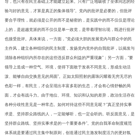
导，也只有在民主基础上才能建立起来。只有广泛地吸收了全体同志的经
验与好的意见，才算是真正的集体领导”。党内的批评是必要的，但批评
要合乎理性，就必须是公开的而不是秘密的，是实践中的而不仅仅是理论
上的，是超越党派的而不仅仅是单一政党，是带着理智出现，既进行批评
也接受批评。具体来说，一方面，“党必须大胆的发展党内与群众中的民
主作风，建立各种组织的民主制度，发扬党内党外的自我批评，以揭发与
清除各种组织内所存在的这些违反群众利益的严重现象”；另一方面，“要
领导上造成一种空气、环境，使得下面敢于发表不同意见，形成生动活
泼、能够自由交换意见的局面”。正如太阳照射的露珠闪耀着无穷无尽的
色彩一样，有民主，才会呈现出丰富多彩的生态，才会有心情舒畅的局
面，才会有战斗力。由于地位、环境、知识和认知的差异，政治生活存在
各种分歧性意见是一种常态。如何对待这些不同意见呢？“真正坚持实事
求是、坚持群众路线的人，一定能够听，也一定会听的。听反面意见，是
坚持群众路线、坚持实事求是的一个重要条件”。党的自我革命制度规范
体系就是要通过民主集中制原则，创造通过民主激发制度活力的更好氛