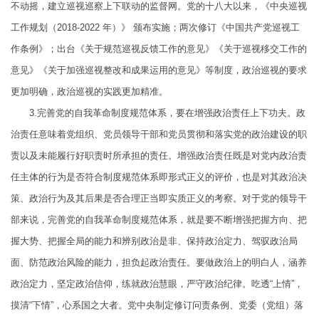
不动摇，建立巡视巡察上下联动的监督网。党的十八大以来，《中央巡视
工作规划（2018-2022 年）》 颁布实施；两次修订《中国共产党巡视工
作条例》；出台《关于规范巡视反馈工作的意见》《关于巡视移交工作的
意见》《关于加强巡视整改和成果运用的意见》等制度，政治巡视的要求
更加明确，政治巡视的实践更加精准。
3.完善党的自我革命制度规范体系，要在增强政治责任上下功夫。政
治责任意味着党组织、党员领导干部和党员贯彻和落实党的政治建设的职
责以及未能履行好职责时所承担的责任。增强政治责任既是对党内政治责
任主体的行为是否符合制度规范体系即形式正义的评价，也是对其政治决
策、政治行为及其后果是否合理正当即实质正义的考察。对于党的领导干
部来说，完善党的自我革命制度规范体系，就是要不断增强把握方向、把
握大势、把握全局的能力和辨别政治是非、保持政治定力、驾驭政治局
面、防范政治风险的能力，担负起政治责任。要做政治上的明白人，涵养
政治定力，坚定政治信仰，练就政治慧眼，严守政治纪律。吃透“上情”，
摸清“下情”，心系国之大者。党中央制定修订问责条例、党委（党组）落