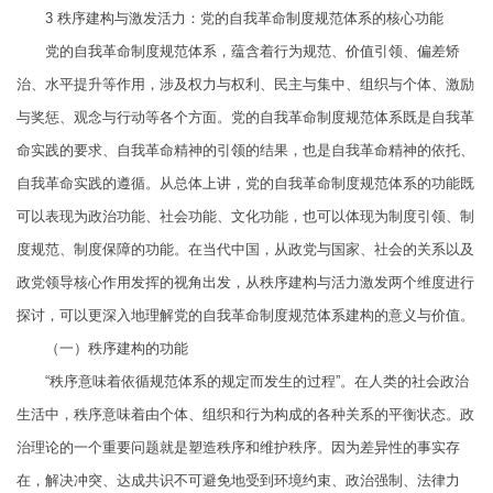
3
秩序建构与激发活力：
党的自我革命制度规范体系
的核心功能
党的自我革命制度规范体系，蕴含着行为规范、价值引领、偏差矫
治、水平提升等作用，涉及权力与权利、民主与集中、组织与个体、激励
与奖惩、观念与行动等各个方面。党的自我革命制度规范体系既是自我革
命实践的要求、自我革命精神的引领的结果，也是自我革命精神的依托、
自我革命实践的遵循。从总体上讲，党的自我革命制度规范体系的功能既
可以表现为政治功能、社会功能、文化功能，也可以体现为制度引领、制
度规范、制度保障的功能。在当代中国，从政党与国家、社会的关系以及
政党领导核心作用发挥的视角出发，从秩序建构与活力激发两个维度进行
探讨，可以更深入地理解党的自我革命制度规范体系建构的意义与价值。
（一）秩序建构的功能
“秩序意味着依循规范体系的规定而发生的过程”。在人类的社会政治
生活中，秩序意味着由个体、组织和行为构成的各种关系的平衡状态。政
治理论的一个重要问题就是塑造秩序和维护秩序。因为差异性的事实存
在，解决冲突、达成共识不可避免地受到环境约束、政治强制、法律力