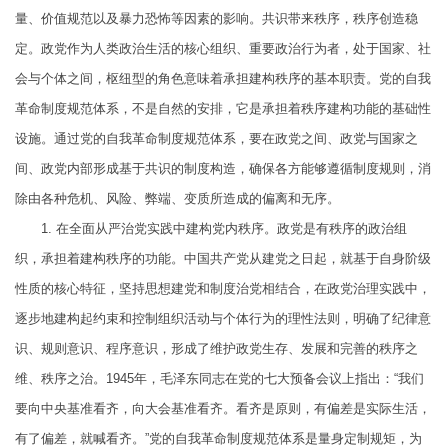
量、价值规范以及暴力恐怖等因素的影响。共识带来秩序，秩序创造稳
定。政党作为人类政治生活的核心组织、重要政治行为者，处于国家、社
会与个体之间，枢纽型的角色意味着承担建构秩序的基本职责。党的自我
革命制度规范体系，不是自然的安排，它是承担着秩序建构功能的基础性
设施。通过党的自我革命制度规范体系，要在政党之间、政党与国家之
间、政党内部形成基于共识的制度构造，确保各方能够遵循制度规则，消
除由各种危机、风险、弊端、变质所造成的偏离和无序。
1. 在全面从严治党实践中建构党内秩序。政党是有秩序的政治组
织，承担着建构秩序的功能。中国共产党从建党之日起，就基于自身阶级
性质的核心特征，坚持思想建党和制度治党相结合，在政党治理实践中，
逐步地建构起约束和控制组织活动与个体行为的理性法则，明确了纪律意
识、规则意识、程序意识，形成了维护政党生存、发展和完善的秩序之
维、秩序之治。1945年，毛泽东同志在党的七大预备会议上指出：“我们
要向中央基准看齐，向大会基准看齐。看齐是原则，有偏差是实际生活，
有了偏差，就喊看齐。”党的自我革命制度规范体系是量身定制规矩，为