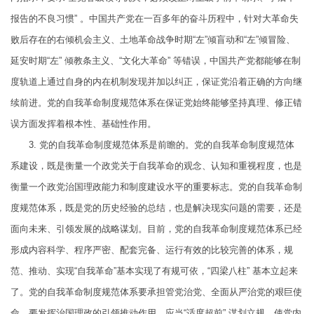
报告的不良习惯” 。中国共产党在一百多年的奋斗历程中，针对大革命失
败后存在的右倾机会主义、土地革命战争时期“左”倾盲动和“左”倾冒险、
延安时期“左” 倾教条主义、“文化大革命” 等错误，中国共产党都能够在制
度轨道上通过自身的内在机制发现并加以纠正，保证党沿着正确的方向继
续前进。党的自我革命制度规范体系在保证党始终能够坚持真理、修正错
误方面发挥着根本性、基础性作用。
3. 党的自我革命制度规范体系是前瞻的。党的自我革命制度规范体
系建设，既是衡量一个政党关于自我革命的观念、认知和重视程度，也是
衡量一个政党治国理政能力和制度建设水平的重要标志。党的自我革命制
度规范体系，既是党的历史经验的总结，也是解决现实问题的需要，还是
面向未来、引领发展的战略谋划。目前，党的自我革命制度规范体系已经
形成内容科学、程序严密、配套完备、运行有效的比较完善的体系，规
范、推动、实现“自我革命”基本实现了有规可依，“四梁八柱” 基本立起来
了。党的自我革命制度规范体系要承担管党治党、全面从严治党的艰巨使
命，要发挥治国理政的引领推动作用，应当“适度超前” 谋划立规，使党内