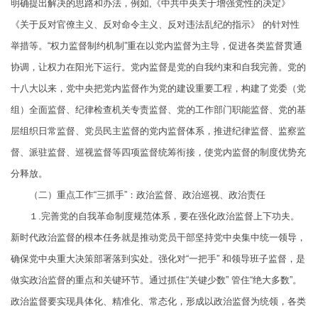
明确提出解决的思路和办法，例如,《中共中央关于增强党性的决定》
《关于反对官僚主义、反对命令主义、反对违法乱纪的指示》 的针对性
举措等。“权力监督制约机制”重在以党内监督为主导，促进各类监督贯通
协调，让权力在阳光下运行。党内监督是党的自我约束和自我完善。党的
十八大以来，党中央把党内监督作为党的建设重要工程，构建了党委（党
组）全面监督、纪律检查机关专责监督、党的工作部门职能监督、党的基
层组织日常监督、党员民主监督的党内监督体系，推进纪律监督、监察监
督、派驻监督、巡视监督等四项监督统筹衔接，使党内监督的制度优势充
分释放。
（二）重点工作“三抓手”：政治监督、政治巡视、政治责任
１.完善党的自我革命制度规范体系，要在强化政治监督上下功夫。
新时代政治监督的根本任务就是推动党员干部坚持党中央集中统一领导，
确保党中央重大决策部署落到实处。强化对“一把手” 和领导班子监督，是
做实政治监督的重点和关键环节。通过抓住“关键少数” 管住“绝大多数”。
政治监督要实现具体化、精准化、常态化，形成以政治监督为统领，各类