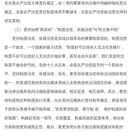
实全面从严治党主体责任规定，在一系列重要党内法规中明确和细化责任
规定。全面从严治党责任制度体系不断健全，全面从严治党政治责任得到
切实贯彻。
（三）贯穿始终“两原则”：“制度治党、依规治党”与“民主集中制”
坚持制度治党、依规治党是实现自我革命的重要制度原则。制度优势
是一个政党、一个国家的最大优势。“制度好可以使坏人无法任意横行，
制度不好可以使好人无法充分做好事，甚至会走向反面”。我们党是吃过
制度不健全的亏的。党的十八大以来，全面从严治党提升到一个新的水
平。坚持制度治党、依规治党，首先，要坚持依规治党和依法治国的有机
统一，把形成完善的党内法规体系纳入全面推进依法治国总目标，推进国
家法律法规和党内法规制度相辅相成、相互促进、相互保障。其次，要坚
持制度制定和制度执行并重，出台党内法规执行责任制等规定，督促领导
干部带头尊规学规守规用规，“营造尊崇制度、遵守制 度、 维护制度的良
好氛围”。构建起党统一领导、全面覆盖、权威高效的监督体系，推动各
方面制度更加成熟定型。最后，要更加突出各方面法规制度建设有机衔