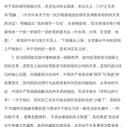
对于党的领导闹独立性，党员包办民众团体，本位主义，门户之见等
等”现象，《中共中央关于统一抗日根据地党的领导及调整各组织间关系
的决定》 明确提出“ 党的领导一元化”，在各根据地，“应当表现在每个根
据地有一个统一的领导一切的党的委员会（中央局、分局、区党委、地
委）”，体现在中央与地方关系上，“下级服从上级，全党服从中央的原则
之严格执行，对于党的统一领导，是有决定意义的”。
2. 在治国理政实践中建构政党—国家秩序。如何处理政党与国家之
间的关系，进而言之如何处理政党与政权组织之间的关系，是现代政治生
活的核心议题。在国家政治活动中，中国共产党承担着“领导”与“执政”的
双重责任，其内部的治理行为必然有着外向性的功能指向。从革命时代
起，中国共产党就面临解决此种关系的挑战。毛泽东曾在《井冈山的斗
争》一文中指出，苏区的工农兵代表会组织名副其实的“少极了”，原因在
于“封建时代独裁专断的恶习惯深中于群众乃至一般党员的头脑中，一时
扫除不净， 遇事贪图便利， 不喜欢麻烦的民主制度”。其结果是“党在群
众中有极大的威权，政府的威权却差得多。这是由于许多事情为图省便，