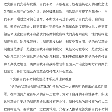
政党的自我完善与发展。自我革命，有破有立，既有施药动刀的治病之法
又有固本培元的强身之举。通过破除弊端、消除隐患实现了自我净化、自
我革新；通过坚守初心使命、不断改革与进步实现了自我完善、自我提
高。坚持自我革命，既需要建构完善党的自我革命制度规范体系，也需要
塑造体现党的自我革命品质的各类制度所构成的具有内在统一性的结构化
制度形态。制度规范行为，制度激发动能，制度孕育文明。党的自我革命
制度规范体系，是党的自我革命的制度化、规范化与程序化，是管党治党
的制度工具和全面从严治党的制度利器，有利于保障和巩固党的全面领导
和长期执政地位，确保自我革命战略思想和全面从严治党战略方针得到贯
彻落实，推动实现以自我革命引领伟大社会革命。
1
党的自我革命制度规范体系
及其理解维度
“党的自我革命制度规范体系” 是党的二十大报告明确提出的战略性部
署。在中国共产党百年来的奋斗历程中，党对于自身的革命性要求、实现
这种革命性要求的制度塑造从来没有停止过。新时代党的建设新的伟大工
程目标更高、要求更严、过程更艰难。只有深入推动完善党的自我革命制