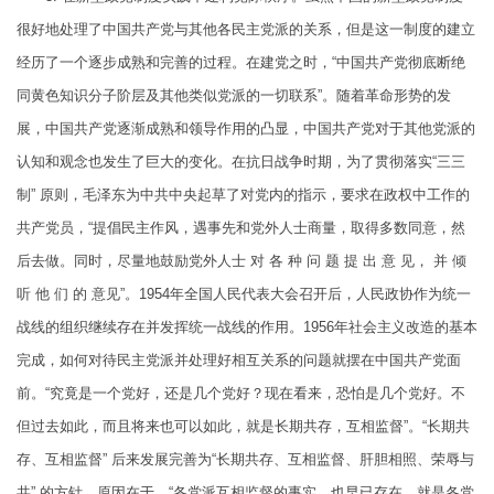
很好地处理了中国共产党与其他各民主党派的关系，但是这一制度的建立
经历了一个逐步成熟和完善的过程。在建党之时，“中国共产党彻底断绝
同黄色知识分子阶层及其他类似党派的一切联系”。随着革命形势的发
展，中国共产党逐渐成熟和领导作用的凸显，中国共产党对于其他党派的
认知和观念也发生了巨大的变化。在抗日战争时期，为了贯彻落实“三三
制” 原则，毛泽东为中共中央起草了对党内的指示，要求在政权中工作的
共产党员，“提倡民主作风，遇事先和党外人士商量，取得多数同意，然
后去做。同时，尽量地鼓励党外人士 对 各 种 问 题 提 出 意 见， 并 倾
听 他 们 的 意见”。1954年全国人民代表大会召开后，人民政协作为统一
战线的组织继续存在并发挥统一战线的作用。1956年社会主义改造的基本
完成，如何对待民主党派并处理好相互关系的问题就摆在中国共产党面
前。“究竟是一个党好，还是几个党好？现在看来，恐怕是几个党好。不
但过去如此，而且将来也可以如此，就是长期共存，互相监督”。“长期共
存、互相监督” 后来发展完善为“长期共存、互相监督、肝胆相照、荣辱与
共” 的方针。原因在于，“各党派互相监督的事实，也早已存在，就是各党