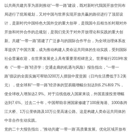
以共商共建共享为原则推动“一带一路”建设，既对新时代我国开放空间布
局进行了统筹规划，又对中国与世界实现开放共赢的路径进行了顶层设
计，是新时代中国特色大国外交的重大创举，是我国今后相当长时期对外
开放和对外合作的总规划，是我们党关于对外开放理论和实践的重大创
新。共建“一带一路”搭建了广泛参与的国际合作平台，为全球治理体系改
革提供了中国方案，成为推动构建人类命运共同体的生动实践，受到国际
社会普遍欢迎，在世界发展史上具有重要里程碑意义。世界银行2019年发
布《“一带一路”经济学：交通走廊的机遇与风险》报告指出，“一带一
路”倡议的全面实施可帮助3200万人摆脱中度贫困（日均生活费低于3.2美
元），使全球和“一带一路”经济体的贸易额增幅分别达到6.2%和9.7%，
使全球收入增加达2.9%。对于沿线低收入国家来说，外国直接投资增幅
达到7.6%。过去二十年，中国帮助非洲国家修建了100座海港、1000条跨
江大桥、1万公里铁路及10万公里高速公路。这是构建人类命运共同体的
中非合作生动实践。
党的二十大报告指出，“推动共建‘一带一路’高质量发展。优化区域开放布