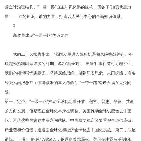
善全球治理结构。“一带一路”自主知识体系的建构，回答了“知识就是力
量”——谁的知识，谁的力量，打造以人民为中心的全新知识体系。
3
高质量建设“一带一路”的必要性
党的二十大报告指出，“我国发展进入战略机遇和风险挑战并存、不
确定难预料因素增多的时期，各种‘黑天鹅’、‘灰犀牛’事件随时可能发生。
我们必须增强忧患意识，坚持底线思维，做到居安思危、未雨绸缪，准备
经受风高浪急甚至惊涛骇浪的重大考验”。“一带一路”建设面临五大类问
题。
第一，定位。“一带一路”推动全球化朝着开放、包容、普惠、平衡、共赢
的方向发展，但是现在全球化本身在调整。美国推动全球供应链去中国
化，逼迫这些国家在中美之间站队。中国既要稳定又要重塑全球供应链、
产业链和价值链，遭遇去全球化和经济全球化去中国化挑战。第二，底层
逻辑。“一带一路”建设越深入，越遇到美元霸权、美国技术霸权的制约。