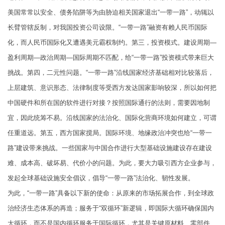
美国常常以安全、债务陷阱等为由胁迫相关国家退出“一带一路”，动辄以
长臂管辖反制，对我国投资公司设限。“一带一路”融资有赖人民币国际
化，而人民币国际化又遭遇美元霸权制约。第三，投资模式。建设周期—
盈利周期—政治周期—国际周期不匹配，给“一带一路”投资模式带来巨大
挑战。第四，二元性问题。“一带一路”沿线国家经济基础相对比较落后，
上层建筑、意识形态、法律制度等受西方发达国家影响较深，所以如何把
中国硬件和所在国的软件进行对接？按照国际通行的法则，需要因地制
宜，因此统筹不易。沿线国家的法治化、国际化营商环境如何建立，可谓
任重道远。第五，西方国家搅局。国际环境、地缘政治冲突也给“一带一
路”建设带来挑战。一些国家与中国合作进行大型基础设施建设存在建设
难、成本高、破坏易、代价小的问题。为此，要大力吸引西方企业参与，
发起全球基础设施安全倡议，倡导“一带一路”法治化、韧性发展。
为此，“一带一路”具备以下新的使命：从原来的市场拓展合作，到全球政
治经济生态体系的再造；服务于“双循环”新逻辑，即国际大循环确保国内
大循环，而不是国内循环服务于国际循环，尤其是关键原材料、零部件、