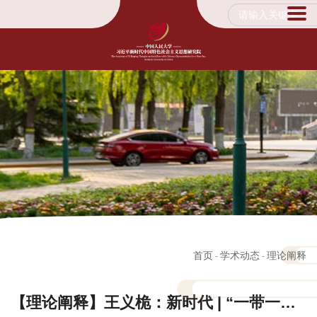
首页
学术动态
理论阐释
-
-
【理论阐释】王义桅：新时代 | “一带一路”倡议：十年征程再出发