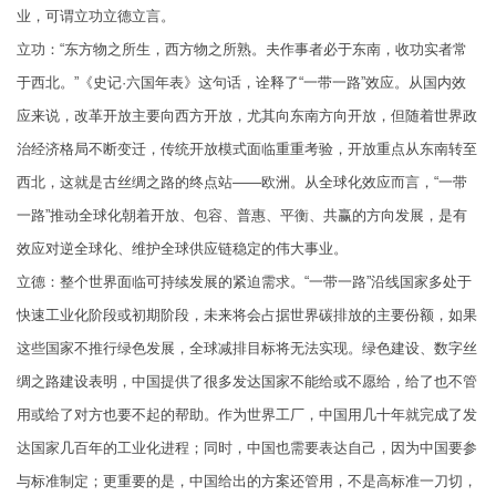
业，可谓立功立德立言。
立功：“东方物之所生，西方物之所熟。夫作事者必于东南，收功实者常
于西北。”《史记·六国年表》这句话，诠释了“一带一路”效应。从国内效
应来说，改革开放主要向西方开放，尤其向东南方向开放，但随着世界政
治经济格局不断变迁，传统开放模式面临重重考验，开放重点从东南转至
西北，这就是古丝绸之路的终点站——欧洲。从全球化效应而言，“一带
一路”推动全球化朝着开放、包容、普惠、平衡、共赢的方向发展，是有
效应对逆全球化、维护全球供应链稳定的伟大事业。
立德：整个世界面临可持续发展的紧迫需求。“一带一路”沿线国家多处于
快速工业化阶段或初期阶段，未来将会占据世界碳排放的主要份额，如果
这些国家不推行绿色发展，全球减排目标将无法实现。绿色建设、数字丝
绸之路建设表明，中国提供了很多发达国家不能给或不愿给，给了也不管
用或给了对方也要不起的帮助。作为世界工厂，中国用几十年就完成了发
达国家几百年的工业化进程；同时，中国也需要表达自己，因为中国要参
与标准制定；更重要的是，中国给出的方案还管用，不是高标准一刀切，