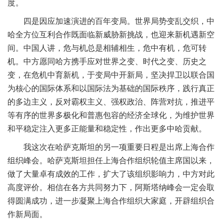
度。
四是因应加速演进的百年变局。世界局势变乱交织，中
哈全方位互利合作既面临新威胁新挑战，也迎来新机遇新空
间。中国人讲，危与机总是相辅相生，危中有机，危可转
机。中方愿同哈方携手应对世界之变、时代之变、历史之
变，在危机中育新机，于变局中开新局，坚决捍卫以联合国
为核心的国际体系和以国际法为基础的国际秩序，践行真正
的多边主义，反对霸权主义、强权政治、阵营对抗，推进平
等有序的世界多极化和普惠包容的经济全球化，为维护世界
和平稳定注入更多正能量和稳定性，作出更多中哈贡献。
我这次在哈萨克斯坦的另一项重要日程是出席上海合作
组织峰会。哈萨克斯坦担任上海合作组织轮值主席国以来，
做了大量卓有成效的工作，扩大了该组织影响力，中方对此
高度评价。相信在各方共同努力下，阿斯塔纳峰会一定会取
得圆满成功，进一步凝聚上海合作组织大家庭，开辟组织合
作新局面。