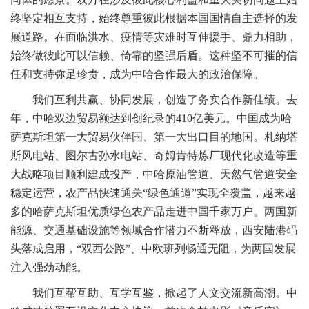
终坚定相互支持，始终尊重彼此根据本国国情自主选择的发
展道路。在面临洪水、疫情等灾难时互伸援手、鼎力相助，
始终做彼此可以信赖、倚靠的坚强后盾。这种坚不可摧的信
任和支持弥足珍贵，成为中哈合作最大的政治保障。
我们互利共赢、协同发展，创造了务实合作新佳绩。去
年，中哈双边贸易额达到创纪录的410亿美元。中国成为哈
萨克斯坦第一大贸易伙伴国、第一大出口目的地国。札纳塔
斯风电站、图尔古孙水电站、奇姆肯特炼厂现代化改造等重
大战略项目顺利建成投产，中哈原油管道、天然气管道安全
稳定运营，农产品快速通关“绿色通道”实现全覆盖，越来越
多的哈萨克斯坦优质绿色农产品走进中国千家万户。两国新
能源、交通基础设施等领域合作潜力不断释放，西安陆港码
头落成启用，“双西公路”、中欧班列畅通无阻，为两国发展
注入强劲动能。
我们互帮互助、互学互鉴，掀起了人文交流新高潮。中