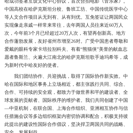
哈成功签署互设文化中心协议，首次合拍电影《音乐家》。
中国高校在哈萨克斯坦分校、鲁班工坊、中国传统医学中心
等人文合作项目从无到有、从有到优。互免签证让两国民众
实现像走亲戚一样常来常往，去年两国人员往来近60万人
次，今年前3个月已经超过20万人次，有望再创新高。地方
合作蓬勃发展，友好省州市增至26对。广受中国患者尊敬和
爱戴的眼科专家卡培拉别科夫、有着“熊猫侠”美誉的献血志
愿者鲁斯兰、火遍大江南北的哈萨克斯坦歌手迪玛希等，成
为新时代中哈友好的使者。
我们团结协作、共迎挑战，取得了国际协作新实效。中
哈在国际和地区事务上立场相近，都主张践行共同、综合、
合作、可持续的安全观，都致力于做世界和平的建设者、全
球发展的贡献者、国际秩序的维护者。我们共同创建了中国
—中亚机制，在联合国、上海合作组织、亚洲相互协作与信
任措施会议等多边组织框架内密切协调和配合，积极支持彼
此提出的建设性国际合作倡议，坚决捍卫两国共同的战略、
安全、发展利益。