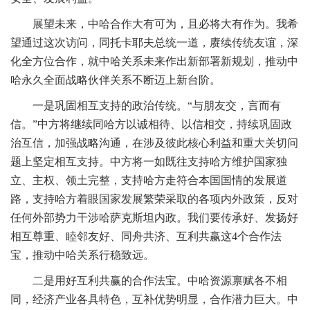
展望未来，中哈合作大有可为，且必将大有作为。我希
望通过这次访问，同托卡耶夫总统一道，赓续传统友谊，深
化全方位合作，就中哈关系未来作出新部署新规划，推动中
哈永久全面战略伙伴关系不断迈上新台阶。
一是巩固相互支持的政治传统。“与朋友交，言而有
信。”中方将继续同哈方以诚相待、以信相交，持续巩固政
治互信，加强战略沟通，在涉及彼此核心利益和重大关切问
题上坚定相互支持。中方将一如既往支持哈方维护国家独
立、主权、领土完整，支持哈方走符合本国国情的发展道
路，支持哈方着眼国家发展繁荣采取的各项内外政策，反对
任何外部势力干涉哈萨克斯坦内政。我们要传承好、发扬好
相互尊重、睦邻友好、同舟共济、互利共赢这4个合作法
宝，推动中哈关系行稳致远。
二是用好互利共赢的合作法宝。中哈资源禀赋各不相
同，经济产业各具特色，互补优势明显，合作潜力巨大。中