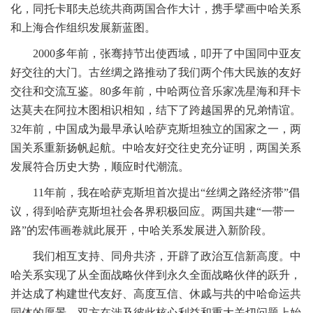
化，同托卡耶夫总统共商两国合作大计，携手擘画中哈关系
和上海合作组织发展新蓝图。
2000多年前，张骞持节出使西域，叩开了中国同中亚友
好交往的大门。古丝绸之路推动了我们两个伟大民族的友好
交往和交流互鉴。80多年前，中哈两位音乐家冼星海和拜卡
达莫夫在阿拉木图相识相知，结下了跨越国界的兄弟情谊。
32年前，中国成为最早承认哈萨克斯坦独立的国家之一，两
国关系重新扬帆起航。中哈友好交往史充分证明，两国关系
发展符合历史大势，顺应时代潮流。
11年前，我在哈萨克斯坦首次提出“丝绸之路经济带”倡
议，得到哈萨克斯坦社会各界积极回应。两国共建“一带一
路”的宏伟画卷就此展开，中哈关系发展进入新阶段。
我们相互支持、同舟共济，开辟了政治互信新高度。中
哈关系实现了从全面战略伙伴到永久全面战略伙伴的跃升，
并达成了构建世代友好、高度互信、休戚与共的中哈命运共
同体的愿景。双方在涉及彼此核心利益和重大关切问题上始