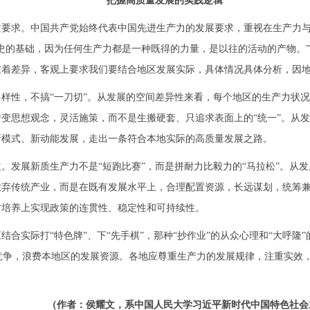
把握高质量发展的实践逻辑
求。中国共产党始终代表中国先进生产力的发展要求，重视在生产力与
史的基础，因为任何生产力都是一种既得的力量，是以往的活动的产物。
在着差异，客观上要求我们要结合地区发展实际，具体情况具体分析，因
性，不搞“一刀切”。从发展的空间差异性来看，每个地区的生产力状况
变思想观念，灵活施策，而不是生搬硬套、只追求表面上的“统一”。从
新模式、新动能发展，走出一条符合本地实际的高质量发展之路。
展新质生产力不是“短跑比赛”，而是拼耐力比毅力的“马拉松”。从发
放弃传统产业，而是在既有发展水平上，合理配置资源，长远谋划，统筹
才培养上实现政策的连贯性、稳定性和可持续性。
际打“特色牌”、下“先手棋”，那种“抄作业”的从众心理和“大呼隆”的
无序竞争，浪费本地区的发展资源。各地应尊重生产力的发展规律，注重实
（作者：侯耀文，系中国人民大学习近平新时代中国特色社会