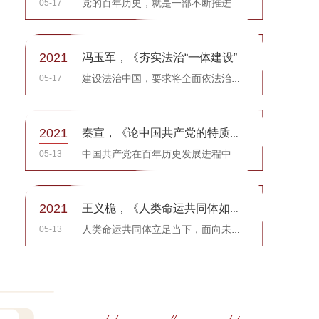
05-17
党的百年历史，就是一部不断推进马克思主义中国化的历史，一部领导人民掌握和运用马克思主义哲学并彰显其中...
2021
冯玉军，《夯实法治“一体建设”的文化基础》，《中国社会科学报》
05-17
建设法治中国，要求将全面依法治国作为一个系统工程来进行整体谋划和协调推进，充分实现“依法治国、依法执...
2021
秦宣，《论中国共产党的特质和优势》，《马克思主义研究》
05-13
中国共产党在百年历史发展进程中形成了自己的特有品质和独特优势。
2021
王义桅，《人类命运共同体如何引领中国外交?》，《东南学术》
05-13
人类命运共同体立足当下，面向未来，源于中国，属于世界，是面对百年未有之大变局、在去中心化的世界里指引...