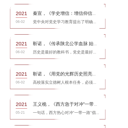
2021
秦宣，《学史增信：增信仰信念信心信任》，《前线》
06-02
党中央对党史学习教育提出了明确要求，总的来说就是要做到学史明理、学史增信、学史崇德、学史力行，教育引...
2021
靳诺，《传承陕北公学血脉 始终奋进时代前列》，《学习时报》
06-02
历史是最好的教科书，党史是最好的营养剂。
2021
靳诺，《用党的光辉历史照亮青年学子成长之路》，《红旗文稿》
06-02
高校落实立德树人根本任务，必须坚持社会主义办学方向，把用党的光辉历史凝聚青年意志、引领青年成长作为工...
2021
王义桅，《西方急于对冲“一带一路”说明了什么》，《环球时报》
05-21
一句话，西方热心对冲“一带一路”倡议，反过来证明“一带一路”倡议“应潮流，得民心，惠民生，利天下”。