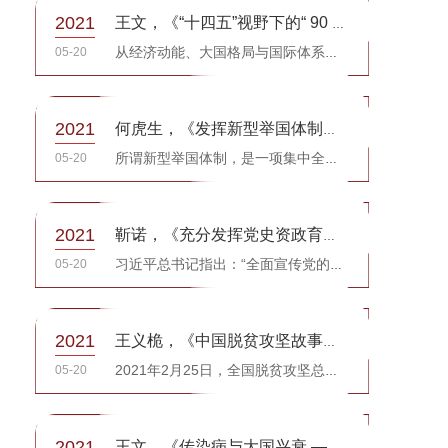
2021
王文，《“十四五”视野下的“ 90 后”与中国改革》，《中国青年社会科学》
05-20
从经济动能、大国格局与国际体系等几个重要层面看，“百年未有之大变局”在“十四五”期间将加速演进。应对...
2021
何虎生，《发挥新型举国体制优势》，《学习时报》
05-20
所谓新型举国体制，是一项集中全国各方面人力、物力、财力，以国家发展和国家利益为根本旨归，以攻克某项重...
2021
靳诺，《充分发挥党史资政育人作用 培养担当民族复兴大任的时代新人》，《党建》
05-20
习近平总书记指出：“全面宣传党的历史，充分发挥党的历史以史鉴今、资政育人的作用，是党和国家工作大局中...
2021
王义桅，《中国脱贫攻坚故事的层次性与对外传播路径》，《对外传播》
05-20
2021年2月25日，全国脱贫攻坚总结表彰大会在北京举行，习近平总书记庄严宣告：“我国脱贫攻坚战取得...
2021
王文，《传染病与大国兴衰 ——基于历史实例的研究》，《政治学研究》